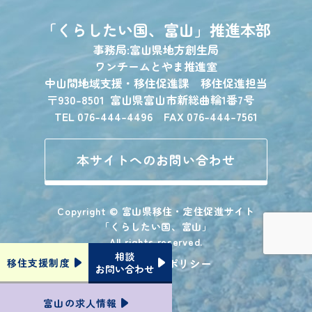
「くらしたい国、富山」
推進本部
事務局:富山県地方創生局
ワンチームとやま推進室
中山間地域支援・移住促進課 移住促進担当
〒930-8501
富山県富山市新総曲輪1番7号
TEL 076-444-4496 FAX 076-444-7561
本サイトへのお問い合わせ
Copyright © 富山県移住・定住促進サイト
「くらしたい国、富山」
All rights reserved.
相談
プライバシーポリシー
移住支援
制度
お問い合わせ
富山の
求人情報