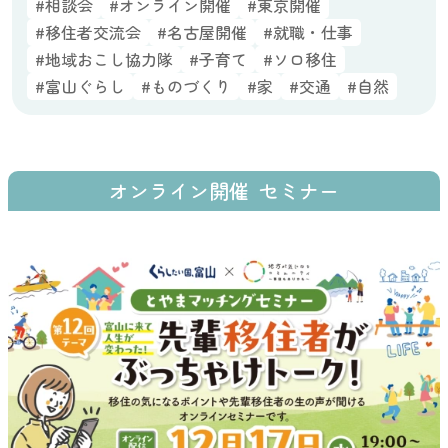
#相談会
#オンライン開催
#東京開催
#移住者交流会
#名古屋開催
#就職・仕事
#地域おこし協力隊
#子育て
#ソロ移住
#富山ぐらし
#ものづくり
#家
#交通
#自然
オンライン開催
セミナー