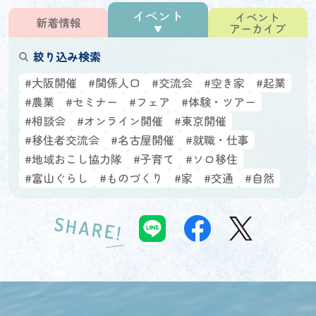
イベント
イベント
新着情報
アーカイブ
絞り込み検索
#大阪開催
#関係人口
#交流会
#空き家
#起業
#農業
#セミナー
#フェア
#体験・ツアー
#相談会
#オンライン開催
#東京開催
#移住者交流会
#名古屋開催
#就職・仕事
#地域おこし協力隊
#子育て
#ソロ移住
#富山ぐらし
#ものづくり
#家
#交通
#自然
SHARE!