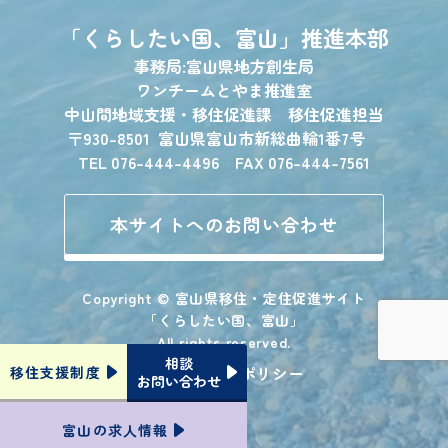
「くらしたい国、富山」
推進本部
事務局:富山県地方創生局
ワンチームとやま推進室
中山間地域支援・移住促進課 移住促進担当
〒930-8501
富山県富山市新総曲輪1番7号
TEL 076-444-4496 FAX 076-444-7561
本サイトへのお問い合わせ
Copyright © 富山県移住・定住促進サイト
「くらしたい国、富山」
All rights reserved.
相談
プライバシーポリシー
移住支援
制度
お問い合わせ
富山の
求人情報