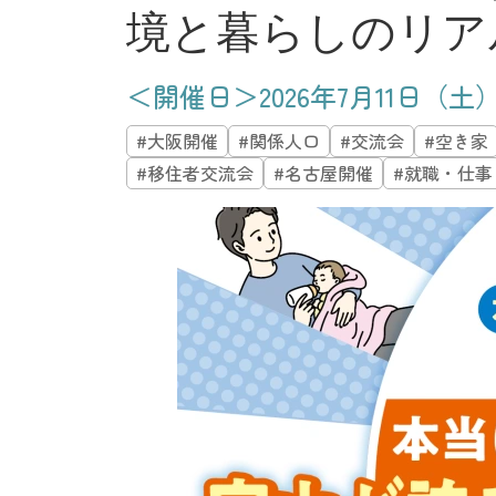
境と暮らしのリ
＜開催日＞2026年7月11日（土）14
#大阪開催
#関係人口
#交流会
#空き家
#移住者交流会
#名古屋開催
#就職・仕事