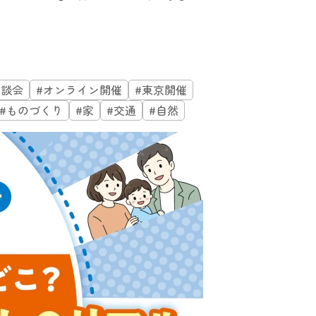
相談会
#オンライン開催
#東京開催
#ものづくり
#家
#交通
#自然