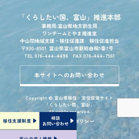
「くらしたい国、富山」
推進本部
事務局:富山県地方創生局
ワンチームとやま推進室
中山間地域支援・移住促進課 移住促進担当
〒930-8501
富山県富山市新総曲輪1番7号
TEL 076-444-4496 FAX 076-444-7561
本サイトへのお問い合わせ
Copyright © 富山県移住・定住促進サイト
「くらしたい国、富山」
All rights reserved.
相談
プライバシーポリシー
移住支援
制度
お問い合わせ
富山の
求人情報