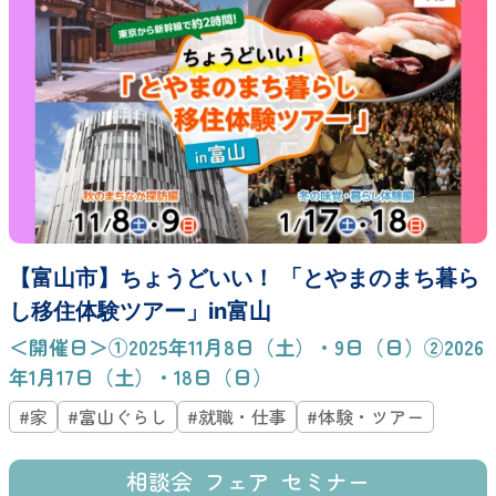
【富山市】ちょうどいい！ 「とやまのまち暮ら
し移住体験ツアー」in富山
＜開催日＞①2025年11月8日（土）・9日（日）②2026
年1月17日（土）・18日（日）
#家
#富山ぐらし
#就職・仕事
#体験・ツアー
相談会
フェア
セミナー