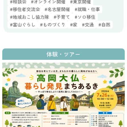
#相談会
#オンライン開催
#東京開催
#移住者交流会
#名古屋開催
#就職・仕事
#地域おこし協力隊
#子育て
#ソロ移住
#富山ぐらし
#ものづくり
#家
#交通
#自然
体験・ツアー