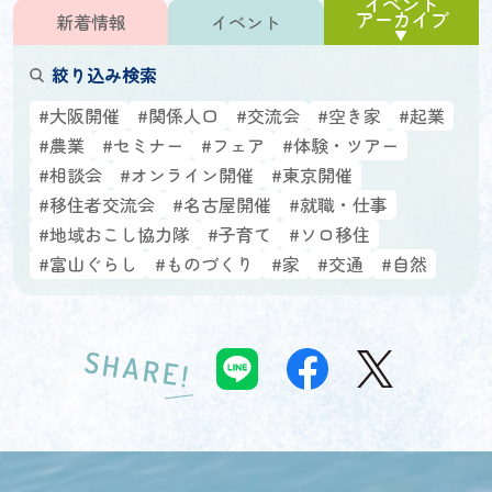
イベント
アーカイブ
新着情報
イベント
絞り込み検索
#大阪開催
#関係人口
#交流会
#空き家
#起業
#農業
#セミナー
#フェア
#体験・ツアー
#相談会
#オンライン開催
#東京開催
#移住者交流会
#名古屋開催
#就職・仕事
#地域おこし協力隊
#子育て
#ソロ移住
#富山ぐらし
#ものづくり
#家
#交通
#自然
SHARE!