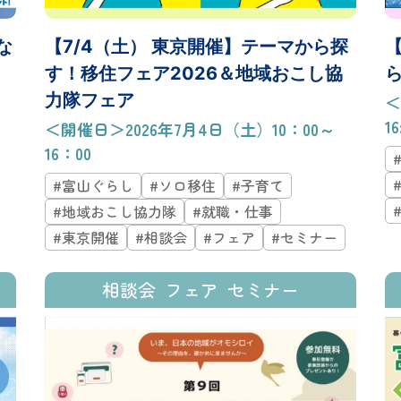
な
【7/4（土） 東京開催】テーマから探
【
す！移住フェア2026＆地域おこし協
ら
力隊フェア
＜
1
＜開催日＞2026年7月4日（土）10：00～
16：00
#富山ぐらし
#ソロ移住
#子育て
#地域おこし協力隊
#就職・仕事
#東京開催
#相談会
#フェア
#セミナー
相談会
フェア
セミナー