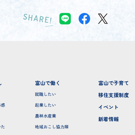
SHARE!
し
富山で働く
富山で子育て
就職したい
移住支援制度
体感
起業したい
イベント
ち
農林水産業
新着情報
かた
地域おこし協力隊