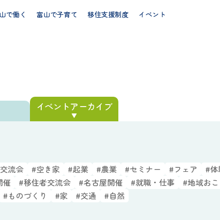
山で働く
富山で子育て
移住支援制度
イベント
イベント
アーカイブ
ト
#交流会
#空き家
#起業
#農業
#セミナー
#フェア
#体
開催
#移住者交流会
#名古屋開催
#就職・仕事
#地域お
#ものづくり
#家
#交通
#自然