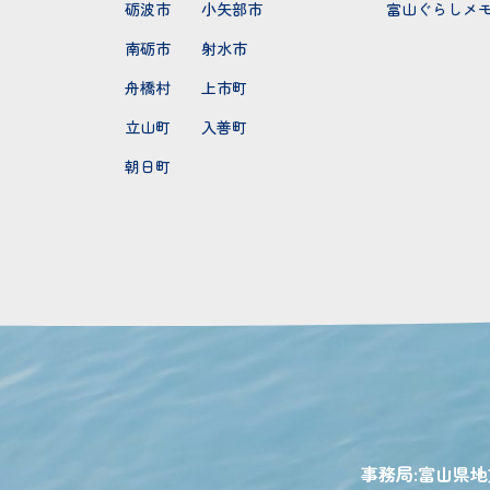
砺波市
小矢部市
富山ぐらしメ
南砺市
射水市
舟橋村
上市町
立山町
入善町
朝日町
事務局:富山県