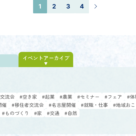
1
2
3
4
イベント
アーカイブ
ト
#交流会
#空き家
#起業
#農業
#セミナー
#フェア
#体
開催
#移住者交流会
#名古屋開催
#就職・仕事
#地域お
#ものづくり
#家
#交通
#自然