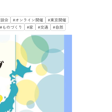
相談会
#オンライン開催
#東京開催
#ものづくり
#家
#交通
#自然