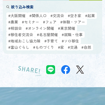
絞り込み検索
#大阪開催
#関係人口
#交流会
#空き家
#起業
#農業
#セミナー
#フェア
#体験・ツアー
#相談会
#オンライン開催
#東京開催
#移住者交流会
#名古屋開催
#就職・仕事
#地域おこし協力隊
#子育て
#ソロ移住
#富山ぐらし
#ものづくり
#家
#交通
#自然
SHARE!