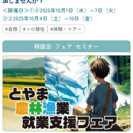
加しませんか？
＜開催日＞①④2025年10月1日（水）～7日（火）
②③2025年10月4日（土）～10日（金）
#自然
#ソロ移住
#体験・ツアー
相談会
フェア
セミナー