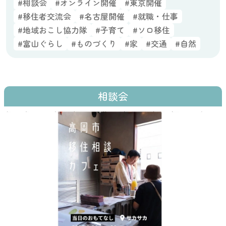
#相談会
#オンライン開催
#東京開催
#移住者交流会
#名古屋開催
#就職・仕事
#地域おこし協力隊
#子育て
#ソロ移住
#富山ぐらし
#ものづくり
#家
#交通
#自然
相談会