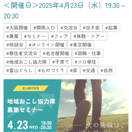
＜開催日＞2025年4月23日（水）19:30～
20:30
#大阪開催
#関係人口
#交流会
#空き家
#起業
#農業
#セミナー
#フェア
#体験・ツアー
#相談会
#オンライン開催
#東京開催
#移住者交流会
#名古屋開催
#就職・仕事
#地域おこし協力隊
#子育て
#ソロ移住
#富山ぐらし
#ものづくり
#家
#交通
#自然