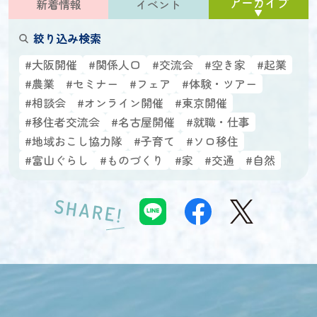
アーカイブ
新着情報
イベント
絞り込み検索
#大阪開催
#関係人口
#交流会
#空き家
#起業
#農業
#セミナー
#フェア
#体験・ツアー
#相談会
#オンライン開催
#東京開催
#移住者交流会
#名古屋開催
#就職・仕事
#地域おこし協力隊
#子育て
#ソロ移住
#富山ぐらし
#ものづくり
#家
#交通
#自然
SHARE!