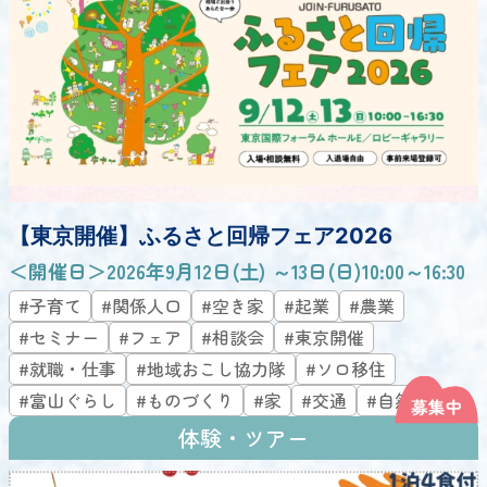
【東京開催】ふるさと回帰フェア2026
＜開催日＞2026年9月12日(土) ～13日(日)10:00～16:30
#子育て
#関係人口
#空き家
#起業
#農業
#セミナー
#フェア
#相談会
#東京開催
#就職・仕事
#地域おこし協力隊
#ソロ移住
#富山ぐらし
#ものづくり
#家
#交通
#自然
体験・ツアー