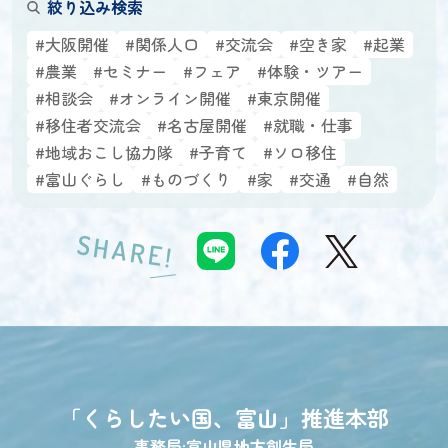
絞り込み検索
#大阪開催
#関係人口
#交流会
#空き家
#起業
#農業
#セミナー
#フェア
#体験・ツアー
#相談会
#オンライン開催
#東京開催
#移住者交流会
#名古屋開催
#就職・仕事
#地域おこし協力隊
#子育て
#ソロ移住
#富山ぐらし
#ものづくり
#家
#交通
#自然
SHARE!
「くらしたい国、富山」
推進本部
事務局:富山県地方創生局