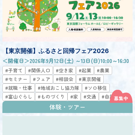
【東京開催】ふるさと回帰フェア2026
＜開催日＞2026年9月12日(土) ～13日(日)10:00～16:30
#子育て
#関係人口
#空き家
#起業
#農業
#セミナー
#フェア
#相談会
#東京開催
#就職・仕事
#地域おこし協力隊
#ソロ移住
#富山ぐらし
#ものづくり
#家
#交通
#自然
体験・ツアー