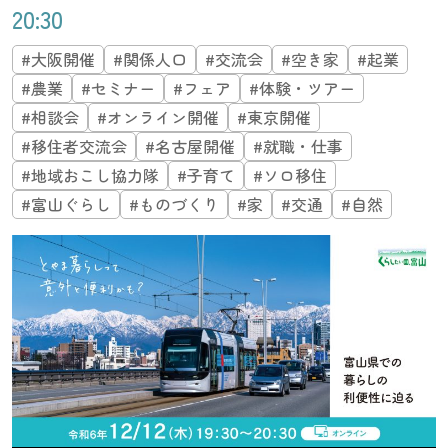
20:30
#大阪開催
#関係人口
#交流会
#空き家
#起業
#農業
#セミナー
#フェア
#体験・ツアー
#相談会
#オンライン開催
#東京開催
#移住者交流会
#名古屋開催
#就職・仕事
#地域おこし協力隊
#子育て
#ソロ移住
#富山ぐらし
#ものづくり
#家
#交通
#自然