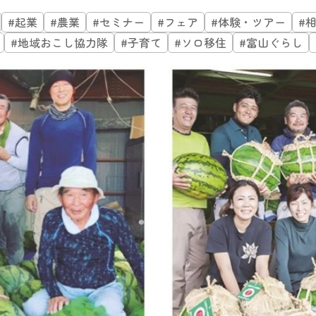
#起業
#農業
#セミナー
#フェア
#体験・ツアー
#
#地域おこし協力隊
#子育て
#ソロ移住
#富山ぐらし