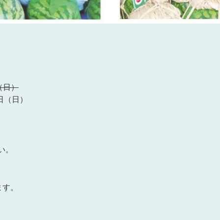
（日）
8日（日）
い。
ます。