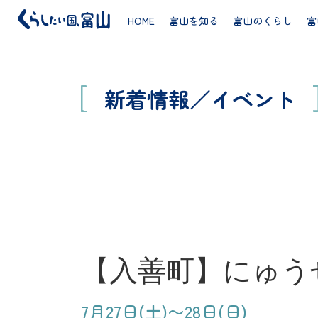
HOME
富山を知る
富山のくらし
富
新着情報／イベント
【入善町】にゅう
7月27日(土)〜28日(日)