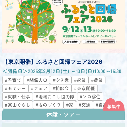
【東京開催】ふるさと回帰フェア2026
＜開催日＞2026年9月12日(土) ～13日(日)10:00～16:30
#子育て
#関係人口
#空き家
#起業
#農業
#セミナー
#フェア
#相談会
#東京開催
#就職・仕事
#地域おこし協力隊
#ソロ移住
#富山ぐらし
#ものづくり
#家
#交通
#自然
体験・ツアー