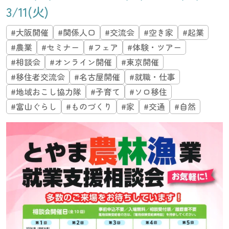
3/11(火)
#大阪開催
#関係人口
#交流会
#空き家
#起業
#農業
#セミナー
#フェア
#体験・ツアー
#相談会
#オンライン開催
#東京開催
#移住者交流会
#名古屋開催
#就職・仕事
#地域おこし協力隊
#子育て
#ソロ移住
#富山ぐらし
#ものづくり
#家
#交通
#自然