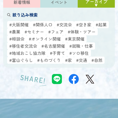
アーカイブ
新着情報
イベント
絞り込み検索
#大阪開催
#関係人口
#交流会
#空き家
#起業
#農業
#セミナー
#フェア
#体験・ツアー
#相談会
#オンライン開催
#東京開催
#移住者交流会
#名古屋開催
#就職・仕事
#地域おこし協力隊
#子育て
#ソロ移住
#富山ぐらし
#ものづくり
#家
#交通
#自然
SHARE!