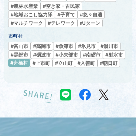
#農林水産業
#空き家・古民家
#地域おこし協力隊
#子育て
#悠々自適
#マルチワーク
#テレワーク
#Jターン
市町村
#富山市
#高岡市
#魚津市
#氷見市
#滑川市
#黒部市
#砺波市
#小矢部市
#南砺市
#射水市
#舟橋村
#上市町
#立山町
#入善町
#朝日町
SHARE!