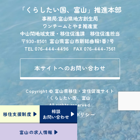
「くらしたい国、富山」
推進本部
事務局:富山県地方創生局
ワンチームとやま推進室
中山間地域支援・移住促進課 移住促進担当
〒930-8501
富山県富山市新総曲輪1番7号
TEL 076-444-4496 FAX 076-444-7561
本サイトへのお問い合わせ
Copyright © 富山県移住・定住促進サイト
「くらしたい国、富山」
All rights reserved.
相談
プライバシーポリシー
移住支援
制度
お問い合わせ
富山の
求人情報