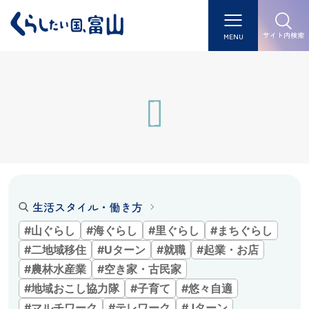
サイト内検索
MENU
生活スタイル・働き方
#山ぐらし
#海ぐらし
#里ぐらし
#まちぐらし
#二地域移住
#Uターン
#就職
#起業・お店
#農林水産業
#空き家・古民家
#地域おこし協力隊
#子育て
#悠々自適
#マルチワーク
#テレワーク
#Jターン