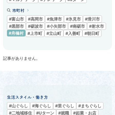
市町村
#富山市
#高岡市
#魚津市
#氷見市
#滑川市
#黒部市
#砺波市
#小矢部市
#南砺市
#射水市
#舟橋村
#上市町
#立山町
#入善町
#朝日町
記事がありません。
生活スタイル・働き方
#山ぐらし
#海ぐらし
#里ぐらし
#まちぐらし
#二地域移住
#Uターン
#就職
#起業・お店