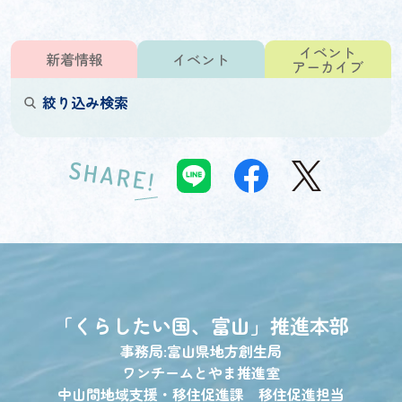
イベント
新着情報
イベント
アーカイブ
絞り込み検索
SHARE!
「くらしたい国、富山」
推進本部
事務局:富山県地方創生局
ワンチームとやま推進室
中山間地域支援・移住促進課 移住促進担当