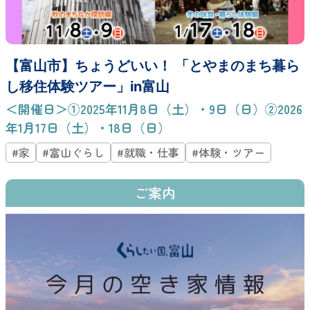
【富山市】ちょうどいい！ 「とやまのまち暮ら
し移住体験ツアー」in富山
＜開催日＞①2025年11月8日（土）・9日（日）②2026
年1月17日（土）・18日（日）
#家
#富山ぐらし
#就職・仕事
#体験・ツアー
ご案内