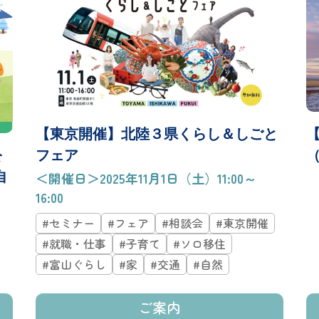
【東京開催】北陸３県くらし＆しごと
公
フェア
（
自
＜開催日＞2025年11月1日（土）11:00～
16:00
#セミナー
#フェア
#相談会
#東京開催
#就職・仕事
#子育て
#ソロ移住
#富山ぐらし
#家
#交通
#自然
ご案内