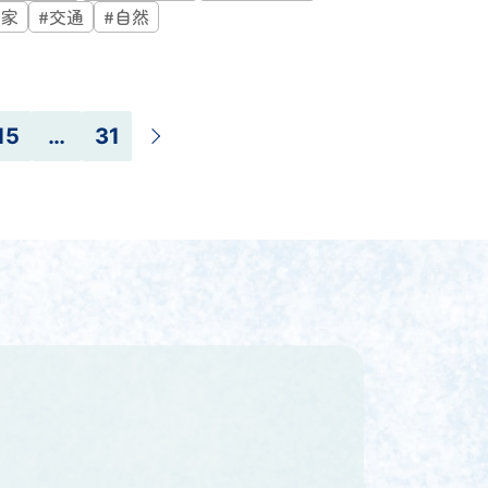
#家
#交通
#自然
15
…
31