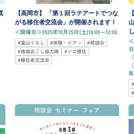
成
【高岡市】 「第１回ラテアートでつな
【
がる移住者交流会」が開催されます！
＜開催日＞2025年10月25日(土)10:00～12:00
＜
#富山ぐらし
#体験・ツアー
#相談会
日
#地域おこし協力隊
#ソロ移住
（
#移住者交流会
（
年
相談会
セミナー
フェア