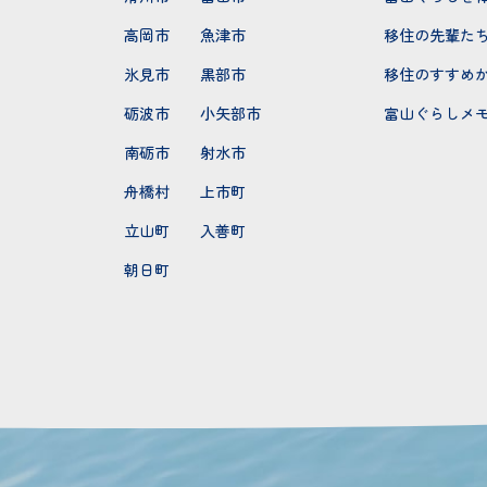
高岡市
魚津市
移住の先輩た
氷見市
黒部市
移住のすすめ
砺波市
小矢部市
富山ぐらしメ
南砺市
射水市
舟橋村
上市町
立山町
入善町
朝日町