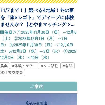
11/7まで！】選べる4地域！冬の富
山を「旅×シゴト」でディープに体験
しませんか？【とやまマッチングツア
ー】
開催日＞①2025年11月30日（日）～12月6
（土） ②2025年12月1日（月）～7日
日） ③2025年11月30日（日）～12月6日
土）or12月3日（水）～9日（火） ④2025
12月3日（水）～10日（水）
#農業
#体験・ツアー
#ソロ移住
#自然
#移住者交流会
ご案内