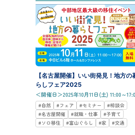
【名古屋開催】いい街発見！地方の
らしフェア2025
＜開催日＞2025年10月11日(土) 11:00～17:0
#自然
#フェア
#セミナー
#相談会
#名古屋開催
#就職・仕事
#子育て
#ソロ移住
#富山ぐらし
#家
#交通