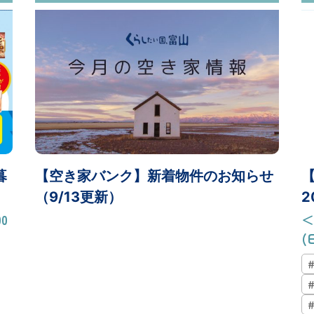
暮
【空き家バンク】新着物件のお知らせ
（9/13更新）
2
0
＜
(