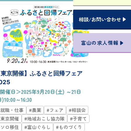
相談
/
お問い合わせ
富山の
求人情報
【東京開催】ふるさと回帰フェア
025
開催日＞2025年9月20日(土) ～21日
日)10:00～16:30
#就職・仕事
#農業
#フェア
#相談会
#東京開催
#地域おこし協力隊
#子育て
#ソロ移住
#富山ぐらし
#ものづくり