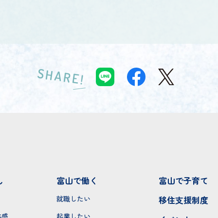
SHARE!
し
富山で働く
富山で子育て
就職したい
移住支援制度
体感
起業したい