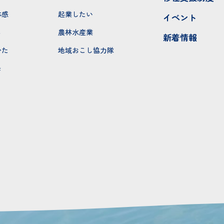
体感
起業したい
イベント
ち
農林水産業
新着情報
かた
地域おこし協力隊
モ