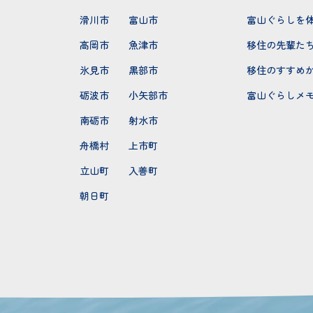
滑川市
富山市
富山ぐらしを
高岡市
魚津市
移住の先輩た
氷見市
黒部市
移住のすすめ
砺波市
小矢部市
富山ぐらしメ
南砺市
射水市
舟橋村
上市町
立山町
入善町
朝日町