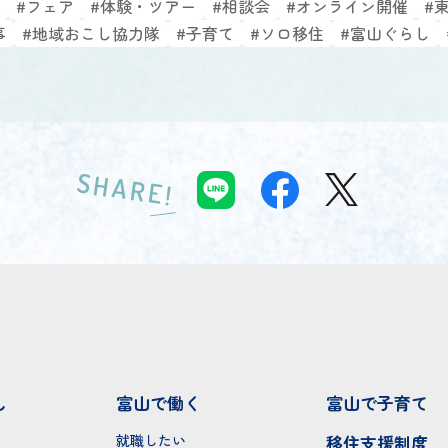
#フェア
#体験・ツアー
#相談会
#オンライン開催
#
事
#地域おこし協力隊
#子育て
#ソロ移住
#富山ぐらし
SHARE!
し
富山で働く
富山で子育て
就職したい
移住支援制度