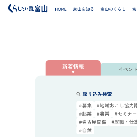
HOME
富山を知る
富山のくらし
富
新着情報／イベント
新着情報
イベン
絞り込み検索
#募集
#地域おこし協力
#起業
#農業
#セミナー
#名古屋開催
#就職・仕
#自然