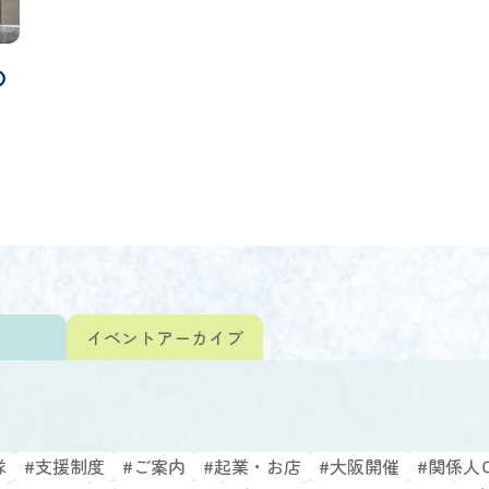
の
ト
イベント
アーカイブ
隊
#支援制度
#ご案内
#起業・お店
#大阪開催
#関係人