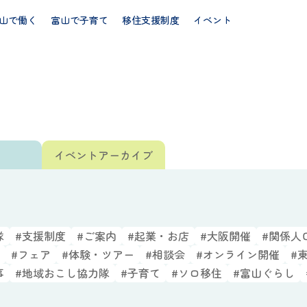
山で働く
富山で子育て
移住支援制度
イベント
ト
イベント
アーカイブ
隊
#支援制度
#ご案内
#起業・お店
#大阪開催
#関係人
#フェア
#体験・ツアー
#相談会
#オンライン開催
#
事
#地域おこし協力隊
#子育て
#ソロ移住
#富山ぐらし