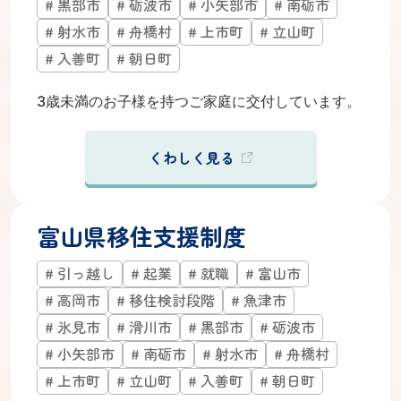
黒部市
砺波市
小矢部市
南砺市
射水市
舟橋村
上市町
立山町
入善町
朝日町
3歳未満のお子様を持つご家庭に交付しています。
くわしく見る
富山県移住支援制度
引っ越し
起業
就職
富山市
高岡市
移住検討段階
魚津市
氷見市
滑川市
黒部市
砺波市
小矢部市
南砺市
射水市
舟橋村
上市町
立山町
入善町
朝日町