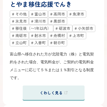
とやま移住応援でんき
その他
富山市
高岡市
魚津市
氷見市
滑川市
黒部市
移住後（〜1年以内）
砺波市
小矢部市
南砺市
射水市
舟橋村
上市町
立山町
入善町
朝日町
富山県へ移住された方が北陸電力（株）と電気契
約をされた場合、電気料金が、ご契約の電気料金
メニューに応じて５％または１％割引となる制度
です。
くわしく見る