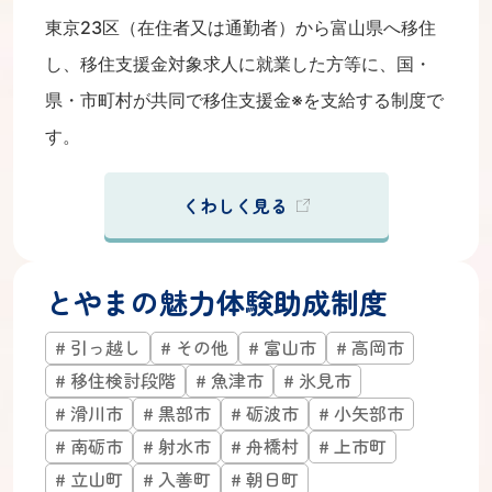
東京23区（在住者又は通勤者）から富山県へ移住
し、移住支援金対象求人に就業した方等に、国・
県・市町村が共同で移住支援金※を支給する制度で
す。
くわしく見る
とやまの魅力体験助成制度
引っ越し
その他
富山市
高岡市
移住検討段階
魚津市
氷見市
滑川市
黒部市
砺波市
小矢部市
南砺市
射水市
舟橋村
上市町
立山町
入善町
朝日町