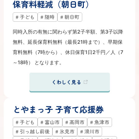
保育料軽減（朝日町）
子ども
随時
朝日町
同時入所の有無に関わらず第2子半額、第3子以降
無料、延長保育料無料（最長21時まで）、早期保
育料無料（7時から）、休日保育1日2千円／人（7
～18時） となります。
くわしく見る
とやまっ子 子育て応援券
子ども
富山市
高岡市
魚津市
引っ越し前後
氷見市
滑川市