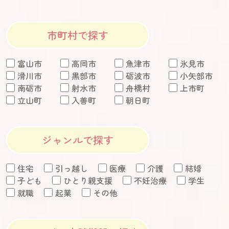
市町村で探す
富山市
高岡市
魚津市
氷見市
滑川市
黒部市
砺波市
小矢部市
南砺市
射水市
舟橋村
上市町
立山町
入善町
朝日町
ジャンルで探す
住宅
引っ越し
医療
介護
結婚
子ども
ひとり親支援
不妊治療
学生
就職
起業
その他