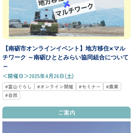
【南砺市オンラインイベント】地方移住×マル
チワーク ～南砺ひととみらい協同組合について
～
＜開催日＞2025年4月26日(土)
#富山ぐらし
#オンライン開催
#セミナー
#農業
#自然
ご案内