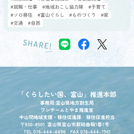
#就職・仕事
#地域おこし協力隊
#子育て
#ソロ移住
#富山ぐらし
#ものづくり
#家
#交通
#自然
SHARE!
「くらしたい国、富山」
推進本部
事務局:富山県地方創生局
ワンチームとやま推進室
中山間地域支援・移住促進課 移住促進担当
〒930-8501
富山県富山市新総曲輪1番7号
TEL 076-444-4496 FAX 076-444-7561