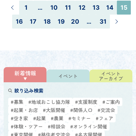
1
…
10
11
12
13
14
15
16
17
18
19
20
…
31
新着情報
イベント
イベント
アーカイブ
絞り込み検索
#募集
#地域おこし協力隊
#支援制度
#ご案内
#起業・お店
#大阪開催
#関係人口
#交流会
#空き家
#起業
#農業
#セミナー
#フェア
#体験・ツアー
#相談会
#オンライン開催
#東京開催
#移住者交流会
#名古屋開催