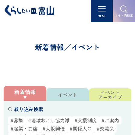
サイト内検索
MENU
新着情報／イベント
新着情報
イベント
イベント
アーカイブ
絞り込み検索
#募集
#地域おこし協力隊
#支援制度
#ご案内
#起業・お店
#大阪開催
#関係人口
#交流会