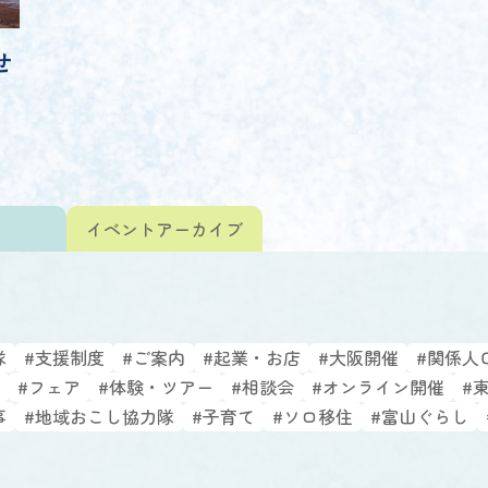
せ
ト
イベント
アーカイブ
隊
#支援制度
#ご案内
#起業・お店
#大阪開催
#関係人
#フェア
#体験・ツアー
#相談会
#オンライン開催
#
事
#地域おこし協力隊
#子育て
#ソロ移住
#富山ぐらし