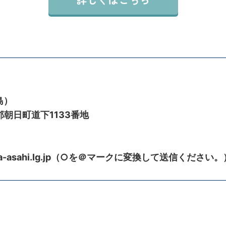
島）
郡朝日町道下1133番地
ama-asahi.lg.jp（○を＠マークに変換して送信ください。