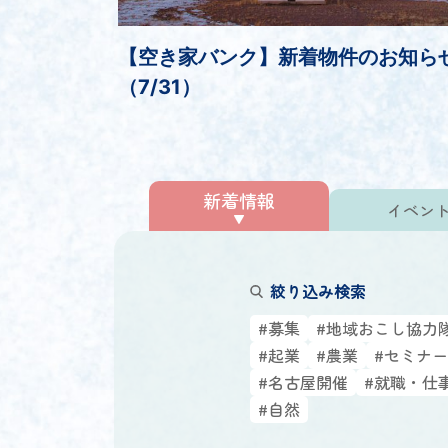
【空き家バンク】新着物件のお知ら
（7/31）
新着情報
イベン
絞り込み検索
#募集
#地域おこし協力
#起業
#農業
#セミナー
#名古屋開催
#就職・仕
#自然