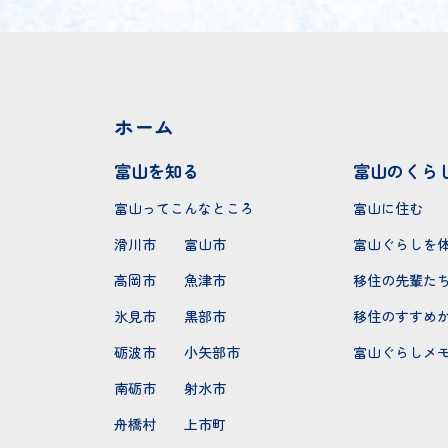
ホーム
富山を知る
富山のくら
富山ってこんなところ
富山に住む
滑川市
富山市
富山ぐらしを
高岡市
魚津市
移住の先輩た
氷見市
黒部市
移住のすすめ
砺波市
小矢部市
富山ぐらしメ
南砺市
射水市
舟橋村
上市町