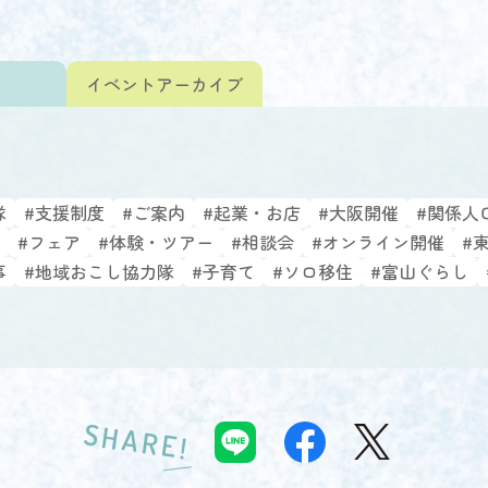
ト
イベント
アーカイブ
隊
#支援制度
#ご案内
#起業・お店
#大阪開催
#関係人
#フェア
#体験・ツアー
#相談会
#オンライン開催
#
事
#地域おこし協力隊
#子育て
#ソロ移住
#富山ぐらし
SHARE!