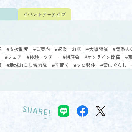
ト
イベント
アーカイブ
隊
#支援制度
#ご案内
#起業・お店
#大阪開催
#関係人
#フェア
#体験・ツアー
#相談会
#オンライン開催
#
事
#地域おこし協力隊
#子育て
#ソロ移住
#富山ぐらし
SHARE!