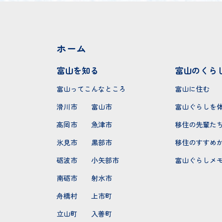
ホーム
富山を知る
富山のくら
富山ってこんなところ
富山に住む
滑川市
富山市
富山ぐらしを
高岡市
魚津市
移住の先輩た
氷見市
黒部市
移住のすすめ
砺波市
小矢部市
富山ぐらしメ
南砺市
射水市
舟橋村
上市町
立山町
入善町