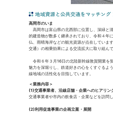
地域資源と公共交通をマッチング
高岡市のいま
高岡市は富山県の北西部に位置し、深緑と清
的建造物が数多く継承されており、令和４年
仏、雨晴海岸などの観光資源が点在していま
交通）の相乗効果による交流拡大に取り組ん
令和６年３月16日の北陸新幹線敦賀開業を
魅力を深堀りし、鉄道好きの心をくすぐるよう
線地域の活性化を目指しています。
＜業務内容＞
(1)交通事業者、沿線店舗・企業へのヒアリン
交通事業者や市内の飲食店・企業などを訪問
(2)利用促進事業の企画立案・展開