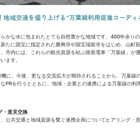
！地域交通を盛り上げる“万葉線利用促進コーディ
らかな水に包まれたとても自然豊かな地域です。400年余り
に新たに国宝に指定された勝興寺や国宝瑞龍寺をはじめ、山町
す。市内には、これらの観光資源を結ぶ路面電車「万葉線」が
でいます。
契機に、今後、更なる交流拡大が期待されることから、万葉線
なPRを行うとともに、地域・企業との連携による万葉線の利
グ・意見交換
し、公共交通と地域資源を繫ぐ連携企画についてヒアリング・