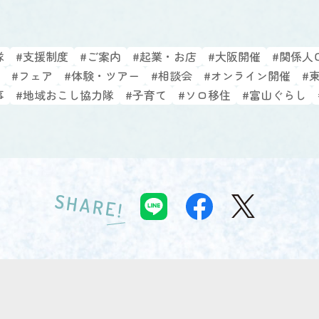
隊
#支援制度
#ご案内
#起業・お店
#大阪開催
#関係人
#フェア
#体験・ツアー
#相談会
#オンライン開催
#
事
#地域おこし協力隊
#子育て
#ソロ移住
#富山ぐらし
SHARE!