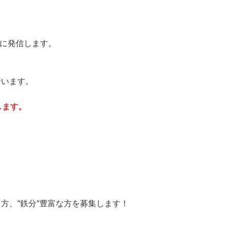
外に発信します。
行います。
します。
方、“鉄分”豊富な方を募集します！