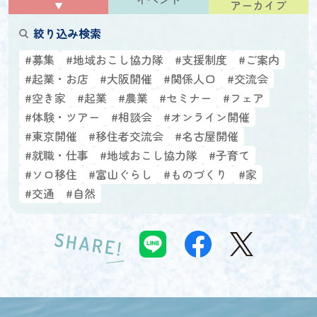
アーカイブ
絞り込み検索
#募集
#地域おこし協力隊
#支援制度
#ご案内
#起業・お店
#大阪開催
#関係人口
#交流会
#空き家
#起業
#農業
#セミナー
#フェア
#体験・ツアー
#相談会
#オンライン開催
#東京開催
#移住者交流会
#名古屋開催
#就職・仕事
#地域おこし協力隊
#子育て
#ソロ移住
#富山ぐらし
#ものづくり
#家
#交通
#自然
SHARE!