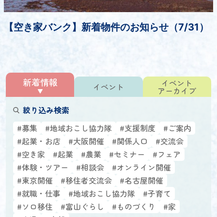
【空き家バンク】新着物件のお知らせ（7/31）
新着情報
イベント
イベント
アーカイブ
絞り込み検索
#募集
#地域おこし協力隊
#支援制度
#ご案内
#起業・お店
#大阪開催
#関係人口
#交流会
#空き家
#起業
#農業
#セミナー
#フェア
#体験・ツアー
#相談会
#オンライン開催
#東京開催
#移住者交流会
#名古屋開催
#就職・仕事
#地域おこし協力隊
#子育て
#ソロ移住
#富山ぐらし
#ものづくり
#家