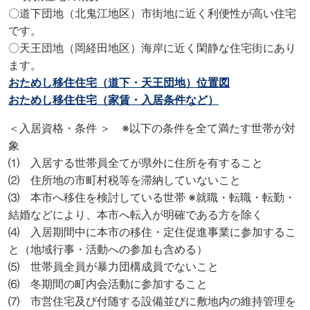
〇道下団地（北鬼江地区）市街地に近く利便性が高い住宅
です。
〇天王団地（岡経田地区）海岸に近く閑静な住宅街にあり
ます。
おためし移住住宅（道下・天王団地）位置図
おためし移住住宅（家賃・入居条件など）
＜入居資格・条件 ＞ ※以下の条件を全て満たす世帯が対
象
⑴ 入居する世帯員全てが県外に住所を有すること
⑵ 住所地の市町村税等を滞納していないこと
⑶ 本市へ移住を検討している世帯 ※就職・転職・転勤・
結婚などにより、本市へ転入が明確である方を除く
⑷ 入居期間中に本市の移住・定住促進事業に参加するこ
と（地域行事・活動への参加も含める）
⑸ 世帯員全員が暴力団構成員でないこと
⑹ 冬期間の町内会活動に参加すること
⑺ 市営住宅及び付随する設備並びに敷地内の維持管理を