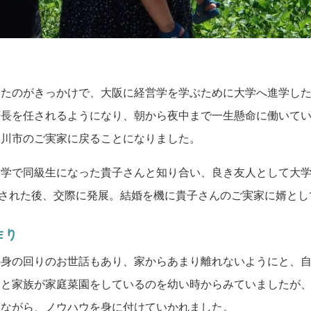
ったのがきっかけで、大阪に経営学を学ぶために大学へ進学し
店長を任されるようになり、朝から夜中まで一生懸命に働いて
滑川市のご実家に戻ることになりました。
大学で同級生になった貴子さんと知り合い、良き友人として大
された後、交際に発展。結婚を機に貴子さんのご実家に婿とし
作り
の身の回りのお世話もあり、家からあまり離れないようにと、
もと家族が家庭菜園をしているのを幼い時からみていましたが
いながら、ノウハウを身に付けていかれました。