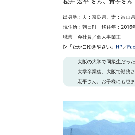
松井 宏平 さん、貴子さ
出身地：夫：奈良県、妻：富山
現住所：朝日町 移住年：2016
職業：会社員／個人事業主
▷
「たかこゆきやさい」
HP
／
Fa
大阪の大学で同級生だっ
大学卒業後、大阪で勤務
宏平さん。お子様にも恵