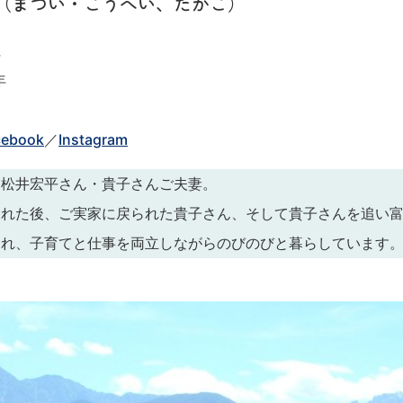
ん（まつい・こうへい、たかこ）
県
年
cebook
／
Instagram
た松井宏平さん・貴子さんご夫妻。
された後、ご実家に戻られた貴子さん、そして貴子さんを追い
まれ、子育てと仕事を両立しながらのびのびと暮らしています