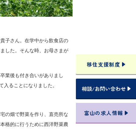
た貴子さん。在学中から飲食店の
いました。そんな時、お母さまが
移住支援
制度
学卒業後も付き合いがありまし
て入ることになりました。
相談
/
お問い合わせ
富山の
求人情報
自宅の畑で野菜を作り、直売所な
、本格的に行うために西洋野菜農