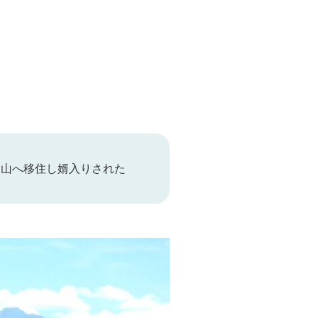
富山へ移住し婿入りされた
。