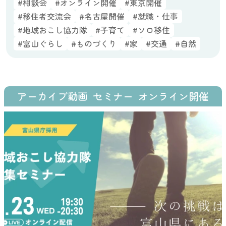
#相談会
#オンライン開催
#東京開催
#移住者交流会
#名古屋開催
#就職・仕事
#地域おこし協力隊
#子育て
#ソロ移住
#富山ぐらし
#ものづくり
#家
#交通
#自然
アーカイブ動画
セミナー
オンライン開催