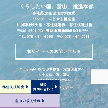
「くらしたい国、富山」
推進本部
事務局:富山県地方創生局
ワンチームとやま推進室
中山間地域支援・移住促進課 移住促進担当
〒930-8501
富山県富山市新総曲輪1番7号
TEL 076-444-4496 FAX 076-444-7561
本サイトへのお問い合わせ
Copyright © 富山県移住・定住促進サイト
「くらしたい国、富山」
All rights reserved.
相談
プライバシーポリシー
移住支援
制度
お問い合わせ
富山の
求人情報