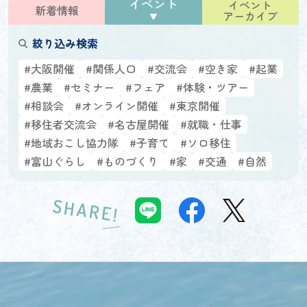
イベント
イベント
新着情報
アーカイブ
絞り込み検索
#大阪開催
#関係人口
#交流会
#空き家
#起業
#農業
#セミナー
#フェア
#体験・ツアー
#相談会
#オンライン開催
#東京開催
#移住者交流会
#名古屋開催
#就職・仕事
#地域おこし協力隊
#子育て
#ソロ移住
#富山ぐらし
#ものづくり
#家
#交通
#自然
SHARE!