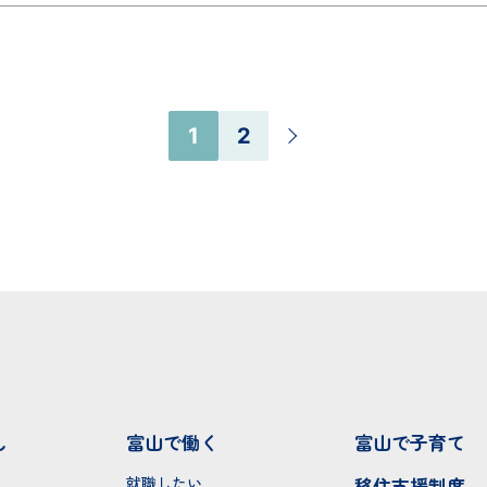
1
2
し
富山で働く
富山で子育て
就職したい
移住支援制度