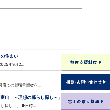
…
…
りの住まい」
移住支援
制度
25年9月2…
相談
/
お問い合わせ
司店での就職希望者を…
、富山 ～理想の暮らし探し～」
富山の
求人情報
し探し～」 ●日時…