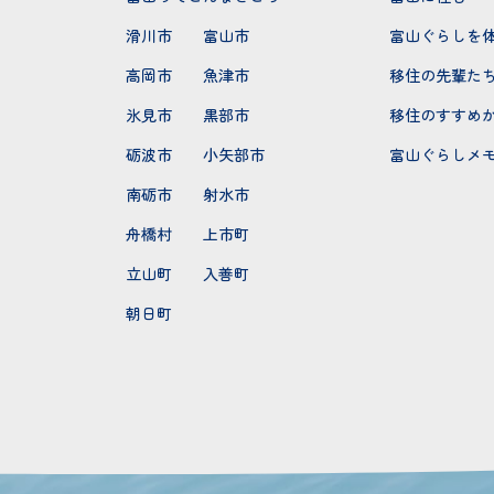
滑川市
富山市
富山ぐらしを
高岡市
魚津市
移住の先輩た
氷見市
黒部市
移住のすすめ
砺波市
小矢部市
富山ぐらしメ
南砺市
射水市
舟橋村
上市町
立山町
入善町
朝日町