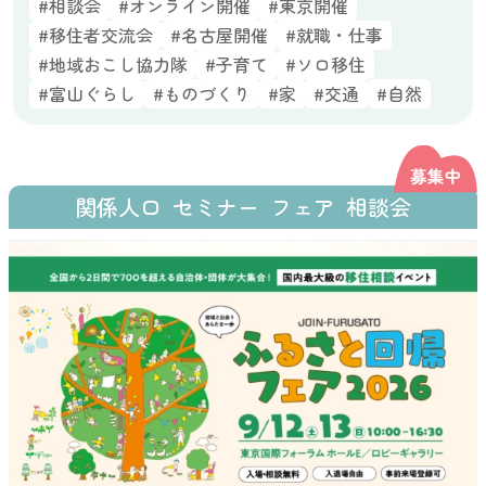
#相談会
#オンライン開催
#東京開催
#移住者交流会
#名古屋開催
#就職・仕事
#地域おこし協力隊
#子育て
#ソロ移住
#富山ぐらし
#ものづくり
#家
#交通
#自然
関係人口
セミナー
フェア
相談会