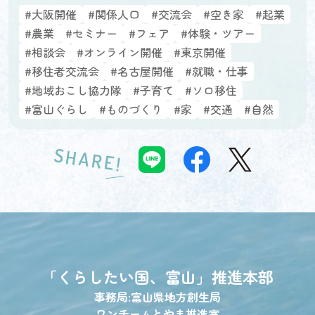
#大阪開催
#関係人口
#交流会
#空き家
#起業
#農業
#セミナー
#フェア
#体験・ツアー
#相談会
#オンライン開催
#東京開催
#移住者交流会
#名古屋開催
#就職・仕事
#地域おこし協力隊
#子育て
#ソロ移住
#富山ぐらし
#ものづくり
#家
#交通
#自然
SHARE!
「くらしたい国、富山」
推進本部
事務局:富山県地方創生局
ワンチームとやま推進室