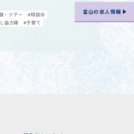
富山の
求人情報
験・ツアー
#相談会
こし協力隊
#子育て