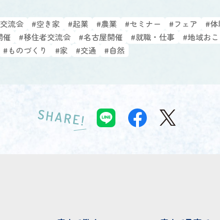
#交流会
#空き家
#起業
#農業
#セミナー
#フェア
#体
開催
#移住者交流会
#名古屋開催
#就職・仕事
#地域お
#ものづくり
#家
#交通
#自然
SHARE!