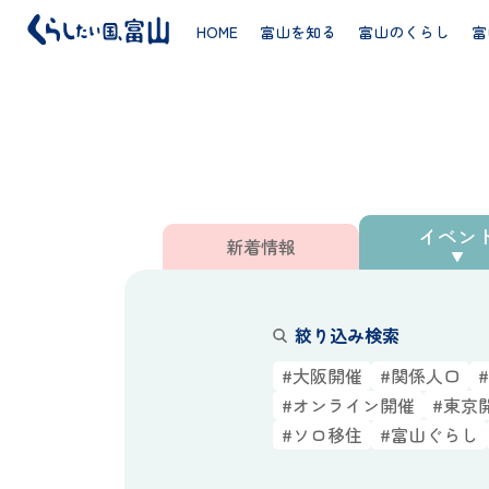
HOME
富山を知る
富山のくらし
富
新着情報／イベント
イベン
新着情報
絞り込み検索
#大阪開催
#関係人口
#オンライン開催
#東京
#ソロ移住
#富山ぐらし