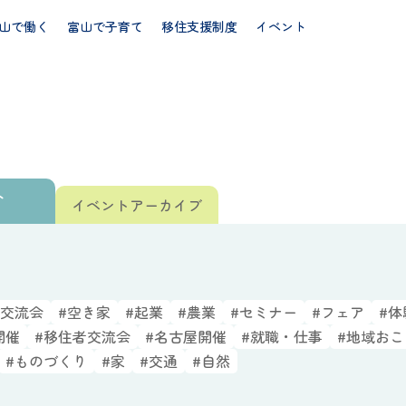
山で働く
富山で子育て
移住支援制度
イベント
ト
イベント
アーカイブ
#交流会
#空き家
#起業
#農業
#セミナー
#フェア
#体
開催
#移住者交流会
#名古屋開催
#就職・仕事
#地域お
#ものづくり
#家
#交通
#自然