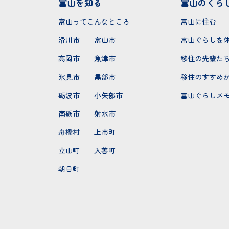
富山を知る
富山のくら
富山ってこんなところ
富山に住む
滑川市
富山市
富山ぐらしを
高岡市
魚津市
移住の先輩た
氷見市
黒部市
移住のすすめ
砺波市
小矢部市
富山ぐらしメ
南砺市
射水市
舟橋村
上市町
立山町
入善町
朝日町